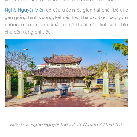
Nghè Nguyệt Viên
có cấu trúc một gian hai chái, bố cục
gần giống hình vuông, kết cấu kèo khá đặc biệt bao gồm
những mảng chạm khắc nghệ thuật các linh vật chỉn
chu đến từng chi tiết
Kiến trúc Nghè Nguyệt Viên. Ảnh: Nguồn Sở VHTTDL