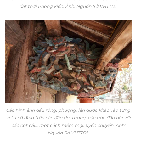
đạt thời Phong kiến. Ảnh: Nguồn Sở VHTTDL
Các hình ảnh đầu rồng, phượng, lân được khắc vào từng
vị trí cố định trên các đầu dư, rường, các góc đầu nối với
các cột cái... một cách mềm mại, uyển chuyển. Ảnh:
Nguồn Sở VHTTDL