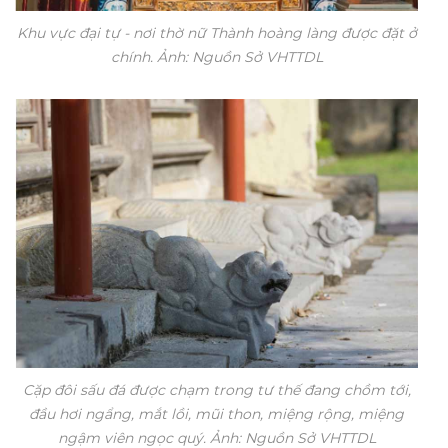
Khu vực đại tự - nơi thờ nữ Thành hoàng làng được đặt ở
chính. Ảnh: Nguồn Sở VHTTDL
Cặp đôi sấu đá được chạm trong tư thế đang chồm tới,
đầu hơi ngẩng, mắt lồi, mũi thon, miệng rộng, miệng
ngậm viên ngọc quý. Ảnh: Nguồn Sở VHTTDL