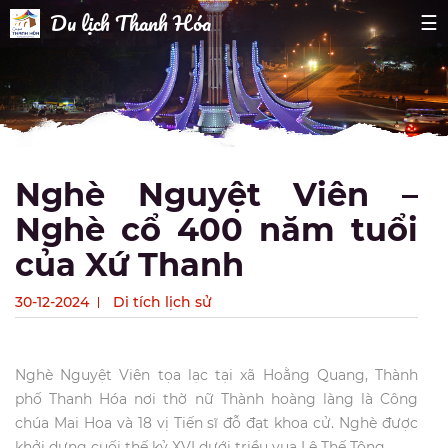
Du lịch Thanh Hóa
☰
Nghè Nguyệt Viên –
Nghè cổ 400 năm tuổi
của Xứ Thanh
30-12-2024
Di tích lịch sử
Nghè Nguyệt Viên tọa lạc tại xã Hoằng Quang, Thành
phố Thanh Hóa nơi thờ nữ Thành hoàng làng là Công
chúa Mai Hoa và 18 vị Tiến sĩ đỗ đạt khoa cử. Nghè được
khởi dựng cuối thế kỷ XVI dưới triều vua Lê Thế Tông.