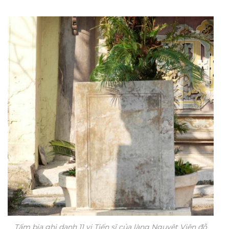
Tấm bia ghi danh 11 vị Tiến sĩ của làng Nguyệt Viên đỗ