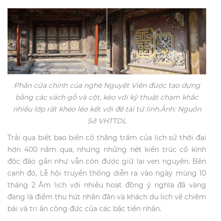
Phần cửa chính của nghè Nguyệt Viên được tạo dựng
bằng các vách gỗ và cột, kèo với kỹ thuật chạm khắc
nhiều lớp rất khéo léo kết với đề tài tứ linh.Ảnh: Nguồn
Sở VHTTDL
Trải qua biết bao biến cố thăng trầm của lịch sử thời đại
hơn 400 năm qua, nhưng những nét kiến trúc cổ kính
độc đáo gần như vẫn còn được giữ lại vẹn nguyên. Bên
cạnh đó, Lễ hội truyền thống diễn ra vào ngày mùng 10
tháng 2 Âm lịch với nhiều hoạt động ý nghĩa đã vàng
đang là điểm thu hút nhân đân và khách du lịch về chiêm
bái và tri ân công đức của các bậc tiền nhân.