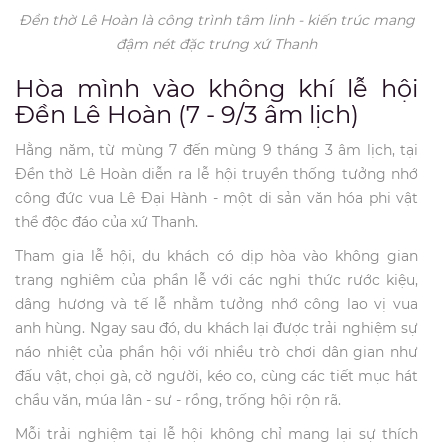
Đền thờ Lê Hoàn là công trình tâm linh - kiến trúc mang
đậm nét đặc trưng xứ Thanh
Hòa mình vào không khí lễ hội
Đền Lê Hoàn (7 - 9/3 âm lịch)
Hằng năm, từ mùng 7 đến mùng 9 tháng 3 âm lịch, tại
Đền thờ Lê Hoàn diễn ra lễ hội truyền thống tưởng nhớ
công đức vua Lê Đại Hành - một di sản văn hóa phi vật
thể độc đáo của xứ Thanh.
Tham gia lễ hội, du khách có dịp hòa vào không gian
trang nghiêm của phần lễ với các nghi thức rước kiệu,
dâng hương và tế lễ nhằm tưởng nhớ công lao vị vua
anh hùng. Ngay sau đó, du khách lại được trải nghiệm sự
náo nhiệt của phần hội với nhiều trò chơi dân gian như
đấu vật, chọi gà, cờ người, kéo co, cùng các tiết mục hát
chầu văn, múa lân - sư - rồng, trống hội rộn rã.
Mỗi trải nghiệm tại lễ hội không chỉ mang lại sự thích