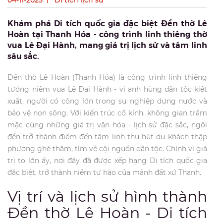
04-11-2025
Di tích lịch sử
Khám phá Di tích quốc gia đặc biệt Đền thờ Lê
Hoàn tại Thanh Hóa - công trình linh thiêng thờ
vua Lê Đại Hành, mang giá trị lịch sử và tâm linh
sâu sắc.
Đền thờ Lê Hoàn (Thanh Hóa) là công trình linh thiêng
tưởng niệm vua Lê Đại Hành - vị anh hùng dân tộc kiệt
xuất, người có công lớn trong sự nghiệp dựng nước và
bảo vệ non sông. Với kiến trúc cổ kính, không gian trầm
mặc cùng những giá trị văn hóa - lịch sử đặc sắc, ngôi
đền trở thành điểm đến tâm linh thu hút du khách thập
phương ghé thăm, tìm về cội nguồn dân tộc. Chính vì giá
trị to lớn ấy, nơi đây đã được xếp hạng Di tích quốc gia
đặc biệt, trở thành niềm tự hào của mảnh đất xứ Thanh.
Vị trí và lịch sử hình thành
Đền thờ Lê Hoàn - Di tích