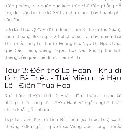
tưởng niệm, dạo bước qua kiến trúc chữ Công bằng gỗ
lim, đọc văn bia thế kỷ XVII và khu trưng bày hoành phi,
câu đối.
Rời đền theo QL47 về Khu di tích Lam Kinh (xã Thọ Xuân),
cách khoảng 15km gần 20 phút đi xe. Tại đây, chiêm bái
Thái miếu, lăng Lê Thái Tổ, Hoàng hậu Ngô Thị Ngọc Dao,
ghé Cầu Bạch, Giếng Ngọc, hòa vào không khí linh
thiêng của quần thể di tích Lam Kinh.
Tour 2: Đền thờ Lê Hoàn - Khu di
tích Bà Triệu - Thái Miếu nhà Hậu
Lê - Điện Thừa Hoa
Khởi hành ở Đền thờ Lê Hoàn: dâng hương, nghe kể
những chiến công của Lê Đại Hành và ngắm nghệ thuật
chạm khắc gỗ tinh xảo.
Tiếp tục đến Khu di tích Bà Triệu (xã Triệu Lộc) cách
khoảng 40km gần 1 giờ đi xe. Viếng đền - lăng - miếu