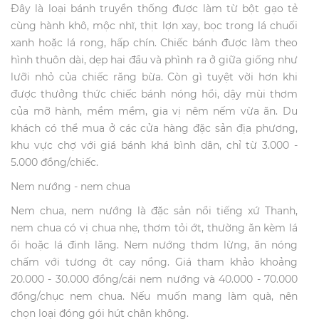
Đây là loại bánh truyền thống được làm từ bột gạo tẻ
cùng hành khô, mộc nhĩ, thịt lợn xay, bọc trong lá chuối
xanh hoặc lá rong, hấp chín. Chiếc bánh được làm theo
hình thuôn dài, dẹp hai đầu và phình ra ở giữa giống như
lưỡi nhỏ của chiếc răng bừa. Còn gì tuyệt vời hơn khi
được thưởng thức chiếc bánh nóng hổi, dậy mùi thơm
của mỡ hành, mềm mềm, gia vị nêm nếm vừa ăn. Du
khách có thể mua ở các cửa hàng đặc sản địa phương,
khu vực chợ với giá bánh khá bình dân, chỉ từ 3.000 -
5.000 đồng/chiếc.
Nem nướng - nem chua
Nem chua, nem nướng là đặc sản nổi tiếng xứ Thanh,
nem chua có vị chua nhẹ, thơm tỏi ớt, thường ăn kèm lá
ổi hoặc lá đinh lăng. Nem nướng thơm lừng, ăn nóng
chấm với tương ớt cay nồng. Giá tham khảo khoảng
20.000 - 30.000 đồng/cái nem nướng và 40.000 - 70.000
đồng/chục nem chua. Nếu muốn mang làm quà, nên
chọn loại đóng gói hút chân không.