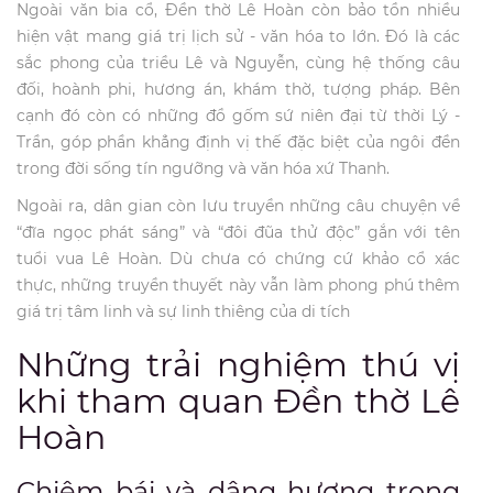
Ngoài văn bia cổ, Đền thờ Lê Hoàn còn bảo tồn nhiều
hiện vật mang giá trị lịch sử - văn hóa to lớn. Đó là các
sắc phong của triều Lê và Nguyễn, cùng hệ thống câu
đối, hoành phi, hương án, khám thờ, tượng pháp. Bên
cạnh đó còn có những đồ gốm sứ niên đại từ thời Lý -
Trần, góp phần khẳng định vị thế đặc biệt của ngôi đền
trong đời sống tín ngưỡng và văn hóa xứ Thanh.
Ngoài ra, dân gian còn lưu truyền những câu chuyện về
“đĩa ngọc phát sáng” và “đôi đũa thử độc” gắn với tên
tuổi vua Lê Hoàn. Dù chưa có chứng cứ khảo cổ xác
thực, những truyền thuyết này vẫn làm phong phú thêm
giá trị tâm linh và sự linh thiêng của di tích
Những trải nghiệm thú vị
khi tham quan Đền thờ Lê
Hoàn
Chiêm bái và dâng hương trong