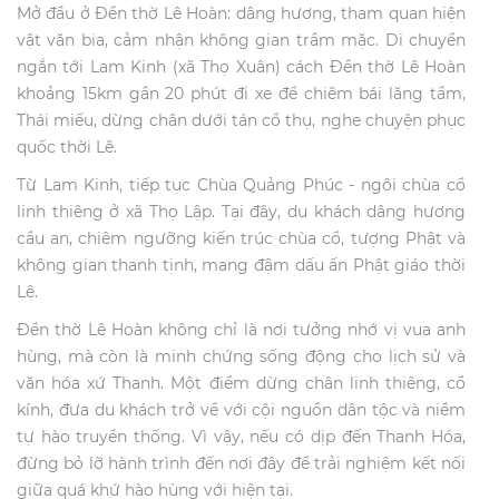
Mở đầu ở Đền thờ Lê Hoàn: dâng hương, tham quan hiện
vật văn bia, cảm nhận không gian trầm mặc. Di chuyển
ngắn tới Lam Kinh (xã Thọ Xuân) cách Đền thờ Lê Hoàn
khoảng 15km gần 20 phút đi xe để chiêm bái lăng tẩm,
Thái miếu, dừng chân dưới tán cổ thụ, nghe chuyện phục
quốc thời Lê.
Từ Lam Kinh, tiếp tục Chùa Quảng Phúc - ngôi chùa cổ
linh thiêng ở xã Thọ Lập. Tại đây, du khách dâng hương
cầu an, chiêm ngưỡng kiến trúc chùa cổ, tượng Phật và
không gian thanh tịnh, mang đậm dấu ấn Phật giáo thời
Lê.
Đền thờ Lê Hoàn không chỉ là nơi tưởng nhớ vị vua anh
hùng, mà còn là minh chứng sống động cho lịch sử và
văn hóa xứ Thanh. Một điểm dừng chân linh thiêng, cổ
kính, đưa du khách trở về với cội nguồn dân tộc và niềm
tự hào truyền thống. Vì vậy, nếu có dịp đến Thanh Hóa,
đừng bỏ lỡ hành trình đến nơi đây để trải nghiệm kết nối
giữa quá khứ hào hùng với hiện tại.