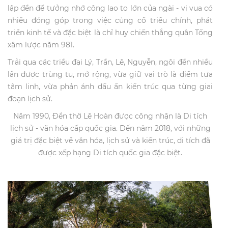
lập đền để tưởng nhớ công lao to lớn của ngài - vị vua có
nhiều đóng góp trong việc củng cố triều chính, phát
triển kinh tế và đặc biệt là chỉ huy chiến thắng quân Tống
xâm lược năm 981.
Trải qua các triều đại Lý, Trần, Lê, Nguyễn, ngôi đền nhiều
lần được trùng tu, mở rộng, vừa giữ vai trò là điểm tựa
tâm linh, vừa phản ánh dấu ấn kiến trúc qua từng giai
đoạn lịch sử.
Năm 1990, Đền thờ Lê Hoàn được công nhận là Di tích
lịch sử - văn hóa cấp quốc gia. Đến năm 2018, với những
giá trị đặc biệt về văn hóa, lịch sử và kiến trúc, di tích đã
được xếp hạng Di tích quốc gia đặc biệt.