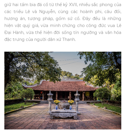
giữ hai tấm bia đá cổ từ thế kỷ XVII, nhiều sắc phong của
các triều Lê và Nguyễn, cùng các hoành phi, câu đối,
hương án, tượng pháp, gốm sứ cổ. Đây đều là những
hiện vật quý giá, vừa minh chứng cho công đức vua Lê
Đại Hành, vừa thể hiện đời sống tín ngưỡng và văn hóa
đặc trưng của người dân xứ Thanh.