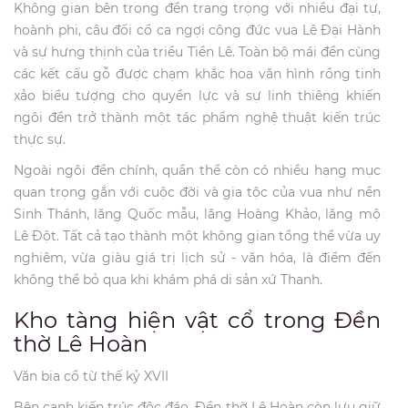
Không gian bên trong đền trang trọng với nhiều đại tự,
hoành phi, câu đối cổ ca ngợi công đức vua Lê Đại Hành
và sự hưng thịnh của triều Tiền Lê. Toàn bộ mái đền cùng
các kết cấu gỗ được chạm khắc hoa văn hình rồng tinh
xảo biểu tượng cho quyền lực và sự linh thiêng khiến
ngôi đền trở thành một tác phẩm nghệ thuật kiến trúc
thực sự.
Ngoài ngôi đền chính, quần thể còn có nhiều hạng mục
quan trọng gắn với cuộc đời và gia tộc của vua như nền
Sinh Thánh, lăng Quốc mẫu, lăng Hoàng Khảo, lăng mộ
Lê Đột. Tất cả tạo thành một không gian tổng thể vừa uy
nghiêm, vừa giàu giá trị lịch sử - văn hóa, là điểm đến
không thể bỏ qua khi khám phá di sản xứ Thanh.
Kho tàng hiện vật cổ trong Đền
thờ Lê Hoàn
Văn bia cổ từ thế kỷ XVII
Bên cạnh kiến trúc độc đáo, Đền thờ Lê Hoàn còn lưu giữ