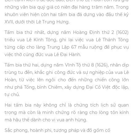
những văn bia quý giá có niên đại hàng trăm năm. Trong
khuôn viên hiện còn hai tấm bia đá dựng vào đầu thế kỷ
XVII, dưới thời Lê Trung Hưng.
Tấm bia thứ nhất, dựng năm Hoàng Định thứ 2 (1602)
triều vua Lê Kính Tông, ghi lại việc vua Lê Thánh Tông
từng cấp cho làng Trung Lập 67 mẫu ruộng để phục vụ
việc thờ cúng đức vua Lê Đại Hành.
Tấm bia thứ hai, dựng năm Vĩnh Tộ thứ 8 (1626), nhân dịp
trùng tu đền, khắc ghi công đức và sự nghiệp của vua Lê
Hoàn, từ việc lên ngôi cho đến những chiến công lớn
như phá Tống, bình Chiêm, xây dựng Đại Cồ Việt độc lập,
tự chủ.
Hai tấm bia này không chỉ là chứng tích lịch sử quan
trọng mà còn là minh chứng rõ ràng cho lòng tôn kính
mà hậu thế dành cho vị vua anh hùng.
Sắc phong, hoành phi, tượng pháp và đồ gốm cổ