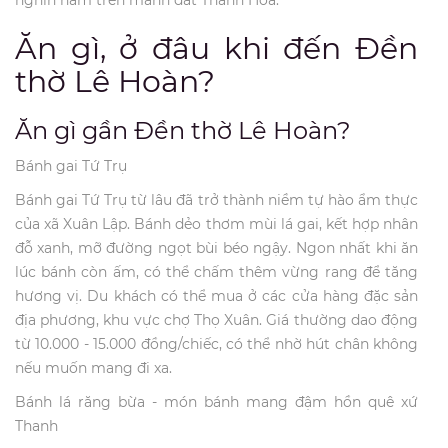
nghìn năm trên mảnh đất Thanh Hóa.
Ăn gì, ở đâu khi đến Đền
thờ Lê Hoàn?
Ăn gì gần Đền thờ Lê Hoàn?
Bánh gai Tứ Trụ
Bánh gai Tứ Trụ từ lâu đã trở thành niềm tự hào ẩm thực
của xã Xuân Lập. Bánh dẻo thơm mùi lá gai, kết hợp nhân
đỗ xanh, mỡ đường ngọt bùi béo ngậy. Ngon nhất khi ăn
lúc bánh còn ấm, có thể chấm thêm vừng rang để tăng
hương vị. Du khách có thể mua ở các cửa hàng đặc sản
địa phương, khu vực chợ Thọ Xuân. Giá thường dao động
từ 10.000 - 15.000 đồng/chiếc, có thể nhờ hút chân không
nếu muốn mang đi xa.
Bánh lá răng bừa - món bánh mang đậm hồn quê xứ
Thanh