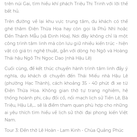
trên núi Gai, tìm hiểu khí phách Triệu Thị Trinh với lời thề
bất hủ.
Trên đường về lại khu vực trung tâm, du khách có thể
ghé thăm Điện Thừa Hoa hay còn gọi là Phủ Nhì hoặc
Đền Thánh Mẫu (xã Định Hòa). Nơi đây không chỉ là một
công trình tâm linh mà còn lưu giữ nhiều kiến trúc - hiện
vật có giá trị nghệ thuật, gắn với dòng họ Ngô và Hoàng
Thái hậu Ngô Thị Ngọc Dao (nhà Hậu Lê)
Cuối cùng, để kết thúc chuyến hành trình tâm linh đầy ý
nghĩa, du khách di chuyển đến Thái Miếu nhà Hậu Lê
(phường Hạc Thành), cách khoảng 35 - 40 phút đi xe từ
Điện Thừa Hoa. Không gian thờ tự trang nghiêm, hệ
thống hoành phi, câu đối cổ, nối mạch lịch sử Tiền Lê, Bà
Triệu, Hậu Lê,... sẽ là điểm tham quan phù hợp cho những
ai yêu thích tìm hiểu về lịch sử thời đại phong kiến Việt
Nam.
Tour 3: Đền thờ Lê Hoàn - Lam Kinh - Chùa Quảng Phúc