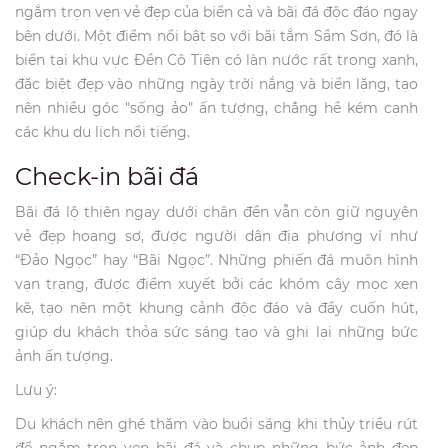
ngắm trọn vẹn vẻ đẹp của biển cả và bãi đá độc đáo ngay
bên dưới. Một điểm nổi bật so với bãi tắm Sầm Sơn, đó là
biển tại khu vực Đền Cô Tiên có làn nước rất trong xanh,
đặc biệt đẹp vào những ngày trời nắng và biển lặng, tạo
nên nhiều góc "sống ảo" ấn tượng, chẳng hề kém cạnh
các khu du lịch nổi tiếng.
Check-in bãi đá
Bãi đá lộ thiên ngay dưới chân đền vẫn còn giữ nguyên
vẻ đẹp hoang sơ, được người dân địa phương ví như
“Đảo Ngọc” hay “Bãi Ngọc”. Những phiến đá muôn hình
vạn trạng, được điểm xuyết bởi các khóm cây mọc xen
kẽ, tạo nên một khung cảnh độc đáo và đầy cuốn hút,
giúp du khách thỏa sức sáng tạo và ghi lại những bức
ảnh ấn tượng.
Lưu ý:
Du khách nên ghé thăm vào buổi sáng khi thủy triều rút
để ngắm trọn vẹn bãi đá và chụp những bức ảnh đẹp