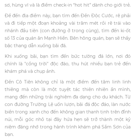
sơ, hùng vĩ và là điểm check-in “hot hit” dành cho giới trẻ.
Để đến địa điểm này, bạn tìm đến Đền Độc Cước, rẽ phải
và đi tiếp một đoạn khoảng vài trăm mét rồi rẽ trái vào
nhánh đầu tiên (con đường ở trong cùng), tìm đến ki-ốt
số 13 của quán ăn Mạnh Hiền. Bên hông quán, bạn sẽ thấy
bậc thang dẫn xuống bãi đá.
Khi xuống bãi, bạn tìm đến bức tường đá lớn, nơi đó
chính là "cổng trời" độc đáo, thu hút nhiều bạn trẻ đến
khám phá và chụp ảnh.
Đền Cô Tiên không chỉ là một điểm đến tâm linh linh
thiêng mà còn là một tuyệt tác thiên nhiên ẩn mình,
mang đến những trải nghiệm đa dạng cho du khách. Từ
con đường Trường Lệ uốn lượn, bãi đá độc đáo, làn nước
biển trong xanh cho đến không gian thanh tịnh trên đỉnh
núi, mỗi góc nhỏ tại đây hứa hẹn sẽ trở thành một kỷ
niệm đáng nhớ trong hành trình khám phá Sầm Sơn của
bạn.