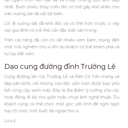
nhất. Buổi chiều, thủy triều lên có thể gây khó khăn cho
việc xuống bãi đá sát bờ biển.
Lối đi xuống bãi đá khá dốc và có thể trơn trượt, vì vậy
các gia đình có trẻ nhỏ cần đặc biệt cẩn trọng.
Trên các tảng đá còn có rất nhiều vẹm bám, mang đến
một trải nghiệm thú vị khi du khách có thể khám phá và
tự tay bắt vẹm.
Dạo cung đường đỉnh Trường Lệ
Cung đường lên núi Trường Lệ và Đền Cô Tiên mang vẻ
đẹp yên bình, với những con dốc uốn lượn được bao phủ
bởi rừng cây xanh mát. Đây là địa điểm lý tưởng cho các
hoạt động đi bộ thư giãn hoặc chụp ảnh nghệ thuật. Du
khách cũng có thể chọn một góc yên tĩnh để nghỉ ngơi
hay tổ chức một buổi dã ngoại thú vị.
Lưu ý: