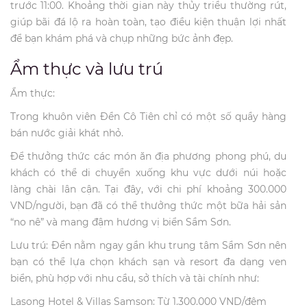
trước 11:00. Khoảng thời gian này thủy triều thường rút,
giúp bãi đá lộ ra hoàn toàn, tạo điều kiện thuận lợi nhất
để bạn khám phá và chụp những bức ảnh đẹp.
Ẩm thực và lưu trú
Ẩm thực:
Trong khuôn viên Đền Cô Tiên chỉ có một số quầy hàng
bán nước giải khát nhỏ.
Để thưởng thức các món ăn địa phương phong phú, du
khách có thể di chuyển xuống khu vực dưới núi hoặc
làng chài lân cận. Tại đây, với chi phí khoảng 300.000
VND/người, bạn đã có thể thưởng thức một bữa hải sản
“no nê” và mang đậm hương vị biển Sầm Sơn.
Lưu trú: Đền nằm ngay gần khu trung tâm Sầm Sơn nên
bạn có thể lựa chọn khách sạn và resort đa dạng ven
biển, phù hợp với nhu cầu, sở thích và tài chính như:
Lasong Hotel & Villas Samson: Từ 1.300.000 VND/đêm