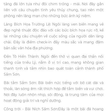
tảng đá lớn tựa như đôi chim trống - mái. Nơi đây gắn
liền với câu chuyện tình yêu thủy chung, tạo nên một
phông nền lãng mạn cho những bức ảnh kỷ niệm.
Làng Bích Họa Trường Lệ: Ngôi làng ven biển mang vẻ
đẹp nghệ thuật độc đáo với các bức bích họa rực rỡ, kể
lại những câu chuyện về cuộc sống của người dân làng
chài. Đây là điểm check-in đầy màu sắc và mang đậm
bản sắc văn hóa địa phương.
Đền Tô Hiến Thành: Ngôi đền thờ vị quan đại thần nổi
tiếng của triều Lý, nằm ở vị trí cao, mang không gian
thanh tịnh và tầm nhìn bao quát toàn cảnh thành phố
Sầm Sơn.
Bãi tắm Sầm Sơn: Bãi biển nức tiếng với bờ cát dài và
thoải, làn sóng êm rất thích hợp để tắm biển và vui chơi.
Nơi đây luôn nhộn nhịp, sôi động, là trung tâm của mọi
hoạt động giải trí và nghỉ dưỡng.
Cổng trời - Bãi Ních Sầm Sơn:Đây là một bãi đá hoang