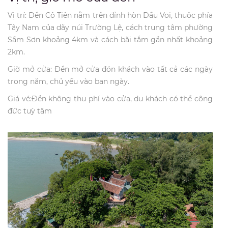
Vị trí: Đền Cô Tiên nằm trên đỉnh hòn Đầu Voi, thuộc phía
Tây Nam của dãy núi Trường Lệ, cách trung tâm phường
Sầm Sơn khoảng 4km và cách bãi tắm gần nhất khoảng
2km.
Giờ mở cửa: Đền mở cửa đón khách vào tất cả các ngày
trong năm, chủ yếu vào ban ngày.
Giá vé:Đền không thu phí vào cửa, du khách có thể công
đức tuỳ tâm