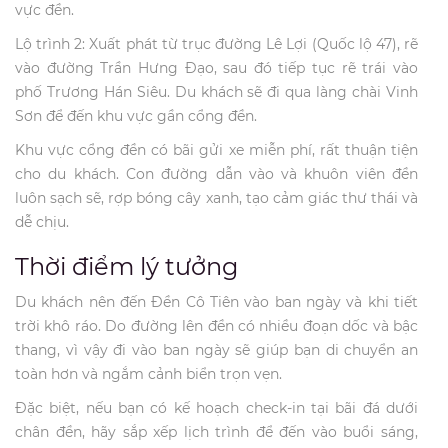
vực đền.
Lộ trình 2: Xuất phát từ trục đường Lê Lợi (Quốc lộ 47), rẽ
vào đường Trần Hưng Đạo, sau đó tiếp tục rẽ trái vào
phố Trương Hán Siêu. Du khách sẽ đi qua làng chài Vinh
Sơn để đến khu vực gần cổng đền.
Khu vực cổng đền có bãi gửi xe miễn phí, rất thuận tiện
cho du khách. Con đường dẫn vào và khuôn viên đền
luôn sạch sẽ, rợp bóng cây xanh, tạo cảm giác thư thái và
dễ chịu.
Thời điểm lý tưởng
Du khách nên đến Đền Cô Tiên vào ban ngày và khi tiết
trời khô ráo. Do đường lên đền có nhiều đoạn dốc và bậc
thang, vì vậy đi vào ban ngày sẽ giúp bạn di chuyển an
toàn hơn và ngắm cảnh biển trọn vẹn.
Đặc biệt, nếu bạn có kế hoạch check-in tại bãi đá dưới
chân đền, hãy sắp xếp lịch trình để đến vào buổi sáng,