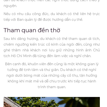
dẫn du khách thực hiện các nghi thức đúng cách theo ý
nguyện.
Nếu có nhu cầu công đức, du khách có thể liên hệ trực
tiếp với Ban quản lý để được hướng dẫn cụ thể.
Tham quan đền thờ
Sau khi dâng hương, du khách có thể tham quan di tích,
chiêm ngưỡng kiến trúc cổ kính của ngôi đền, cũng như
ghé thăm nhà khách nơi lưu giữ những hình ảnh Chủ
tịch Hồ Chí Minh đã từng đến làm việc và nghỉ chân.
Bên cạnh đó, khuôn viên đền cũng là một không gian lý
tưởng để tịnh tâm và thư giãn. Du khách có thể nghỉ
ngơi dưới bóng mát của những cây cổ thụ, tận hưởng
không khí mát mẻ và dễ chịu trước khi tiếp tục hành
trình tham quan.