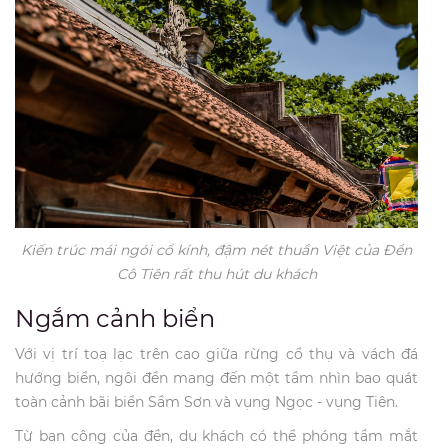
Kiến trúc mái ngói cổ kính, đậm nét thuần Việt của Đền
Cô Tiên rất thu hút du khách
Ngắm cảnh biển
Với vị trí toạ lạc trên cao giữa rừng cổ thụ và vách đá
hướng biển, ngôi đền mang đến một tầm nhìn bao quát
toàn cảnh bãi biển Sầm Sơn và vụng Ngọc - vụng Tiên.
Từ ban công của đền, du khách có thể phóng tầm mắt