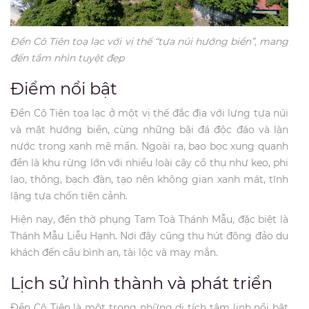
Đền Cô Tiên toạ lạc với vị thế “tựa núi hướng biển”, mang
đến tầm nhìn tuyệt đẹp
Điểm nổi bật
Đền Cô Tiên toạ lạc ở một vị thế đắc địa với lưng tựa núi
và mặt hướng biển, cùng những bãi đá độc đáo và làn
nước trong xanh mê mẩn. Ngoài ra, bao bọc xung quanh
đền là khu rừng lớn với nhiều loài cây cổ thụ như keo, phi
lao, thông, bạch đàn, tạo nên không gian xanh mát, tĩnh
lặng tựa chốn tiên cảnh.
Hiện nay, đền thờ phụng Tam Toà Thánh Mẫu, đặc biệt là
Thánh Mẫu Liễu Hạnh. Nơi đây cũng thu hút đông đảo du
khách đến cầu bình an, tài lộc và may mắn.
Lịch sử hình thành và phát triển
Đền Cô Tiên là một trong những di tích tâm linh nổi bật