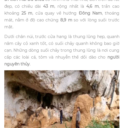
đẹp, có chiều dài
43 m
, rộng nhất là
4,6 m
, trần cao
khoảng
25 m
, cửa quay về hướng
Đông Nam
, thoáng
mát, nằm ở độ cao chừng
8,9 m
so với lòng suối trước
mặt.
Dưới chân núi, trước cửa hang là thung lũng hẹp, quanh
năm cây cỏ xanh tốt, có suối chảy quanh không bao giờ
cạn. Những dòng suối chảy trong thung lũng là nơi cung
cấp các loài cá, tôm và nhuyễn thể dồi dào cho
người
nguyên thủy
.