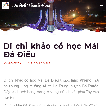
Du lịch Thanh Hóa
☰
Di chỉ khảo cổ học Mái
Đá Điều
29-12-2023
Di tích lịch sử
Di chỉ khảo cổ học Mái Đá Điều
thuộc
làng Khiêng
, nơi
có
thung lũng Mường Ai
, xã
Hạ Trung
, huyện
Bá Thước
.
Đây là di tích hang động ở vùng núi đá vôi phía Tây của
huyện.
Di tích Mái Đá Điều
có hình như mái nhà, bên trên đá rất