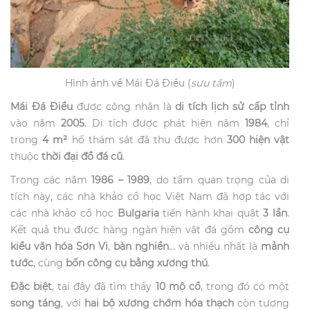
Hình ảnh về Mái Đá Điều (
sưu tầm
)
Mái Đá Điều
được công nhận là
di tích lịch sử cấp tỉnh
vào năm
2005
. Di tích được phát hiện năm
1984
, chỉ
trong
4 m²
hố thám sát đã thu được hơn
300 hiện vật
thuộc
thời đại đồ đá cũ
.
Trong các năm
1986 – 1989
, do tầm quan trọng của di
tích này, các nhà khảo cổ học Việt Nam đã hợp tác với
các nhà khảo cổ học
Bulgaria
tiến hành khai quật
3 lần
.
Kết quả thu được hàng ngàn hiện vật đá gồm
công cụ
kiểu văn hóa Sơn Vi
,
bàn nghiền
… và nhiều nhất là
mảnh
tước
, cùng
bốn công cụ bằng xương thú
.
Đặc biệt
, tại đây đã tìm thấy
10 mộ cổ
, trong đó có một
song táng
, với
hai bộ xương chớm hóa thạch
còn tương