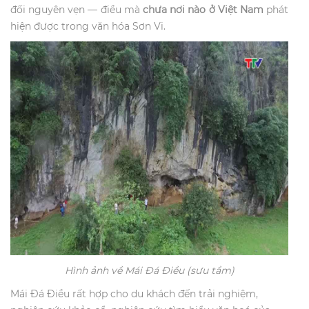
đối nguyên vẹn — điều mà
chưa nơi nào ở Việt Nam
phát
hiện được trong văn hóa Sơn Vi.
Hình ảnh về Mái Đá Điều (sưu tầm)
Mái Đá Điều rất hợp cho du khách đến trải nghiệm,