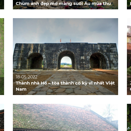
Chùm ảnh đẹp mơ màng suối Ấu mùa thu
18-05-2022
Thành nhà Hồ – tòa thành cổ kỳ vĩ nhất Việt
Nam