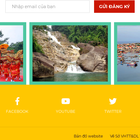
GỬI ĐĂNG KÝ
FACEBOOK
YOUTUBE
TWITTER
Bản đồ website
Về Sở VHTT&DL