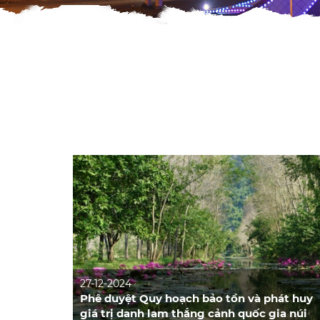
27-12-2024
Phê duyệt Quy hoạch bảo tồn và phát huy
giá trị danh lam thắng cảnh quốc gia núi