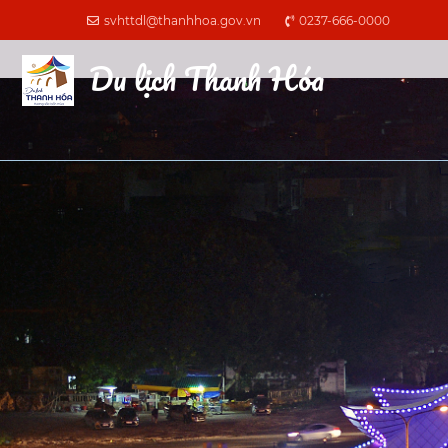
svhttdl@thanhhoa.gov.vn
0237-666-0000
Du lịch Thanh Hóa