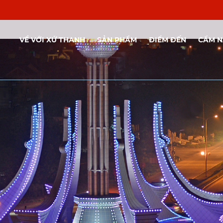
VỀ VỚI XỨ THANH
SẢN PHẨM
ĐIỂM ĐẾN
CẨM 