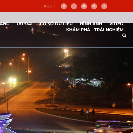
ENGLISH
NANG
ƯU ĐÃI
CƠ SỞ DỮ LIỆU
HÌNH ẢNH
VIDEO
KHÁM PHÁ - TRẢI NGHIỆM