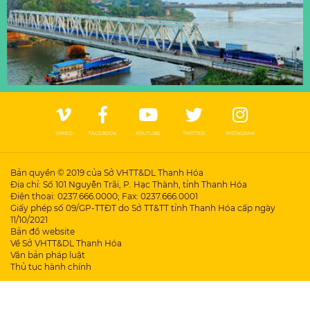
VIMEO
FACEBOOK
YOUTUBE
TWITTER
INSTAGRAM
Bản quyền © 2019 của Sở VHTT&DL Thanh Hóa
Địa chỉ: Số 101 Nguyễn Trãi, P. Hạc Thành, tỉnh Thanh Hóa
Điện thoại: 0237.666.0000; Fax: 0237.666.0001
Giấy phép số 09/GP-TTĐT do Sở TT&TT tỉnh Thanh Hóa cấp ngày
11/10/2021
Bản đồ website
Về Sở VHTT&DL Thanh Hóa
Văn bản pháp luật
Thủ tục hành chính
Đã kết nối EMC