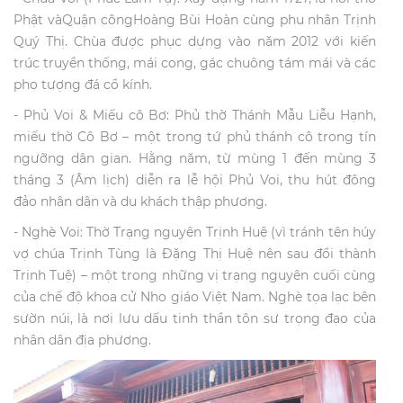
Phật vàQuận côngHoàng Bùi Hoàn cùng phu nhân Trịnh
Quý Thị. Chùa được phục dựng vào năm 2012 với kiến
trúc truyền thống, mái cong, gác chuông tám mái và các
pho tượng đá cổ kính.
- Phủ Voi & Miếu cô Bơ: Phủ thờ Thánh Mẫu Liễu Hạnh,
miếu thờ Cô Bơ – một trong tứ phủ thánh cô trong tín
ngưỡng dân gian. Hằng năm, từ mùng 1 đến mùng 3
tháng 3 (Âm lịch) diễn ra lễ hội Phủ Voi, thu hút đông
đảo nhân dân và du khách thập phương.
- Nghè Voi: Thờ Trạng nguyên Trịnh Huệ (vì tránh tên húy
vợ chúa Trịnh Tùng là Đặng Thị Huệ nên sau đổi thành
Trịnh Tuệ) – một trong những vị trạng nguyên cuối cùng
của chế độ khoa cử Nho giáo Việt Nam. Nghè tọa lạc bên
sườn núi, là nơi lưu dấu tinh thần tôn sư trọng đạo của
nhân dân địa phương.