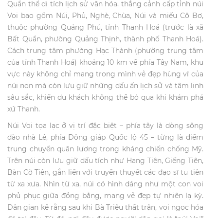
Quần thể di tích lịch sử văn hóa, thắng cảnh cấp tỉnh núi
Voi bao gồm Núi, Phủ, Nghè, Chùa, Núi và miếu Cô Bơ,
thuộc phường Quảng Phú, tỉnh Thanh Hoá (trước là xã
Bất Quần, phường Quảng Thịnh, thành phố Thanh Hoá).
Cách trung tâm phường Hạc Thành (phường trung tâm
của tỉnh Thanh Hoá) khoảng 10 km về phía Tây Nam, khu
vực này không chỉ mang trong mình vẻ đẹp hùng vĩ của
núi non mà còn lưu giữ những dấu ấn lịch sử và tâm linh
sâu sắc, khiến du khách không thể bỏ qua khi khám phá
xứ Thanh.
Núi Voi tọa lạc ở vị trí đặc biệt – phía tây là dòng sông
đào nhà Lê, phía Đông giáp Quốc lộ 45 – từng là điểm
trung chuyển quân lương trong kháng chiến chống Mỹ.
Trên núi còn lưu giữ dấu tích như Hang Tiên, Giếng Tiên,
Bàn Cờ Tiên, gắn liền với truyền thuyết các đạo sĩ tu tiên
từ xa xưa. Nhìn từ xa, núi có hình dáng như một con voi
phủ phục giữa đồng bằng, mang vẻ đẹp tự nhiên lạ kỳ.
Dân gian kể rằng sau khi Bà Triệu thất trận, voi ngọc hóa