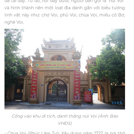
đá tại đây. Từ đó, nơi đây được người dân gọi là “núi Voi”
và hình thành nên một loạt địa danh gắn với biểu tượng
linh vật này như: chợ Voi, phủ Voi, chùa Voi, miếu cô Bơ,
nghè Voi.
Cổng vào khu di tích, danh thắng núi Voi (Ảnh: Báo
VHĐS)
- Chùa Voi (Phúc Lâm Tự): Xây dựng năm 1727, là nơi thờ