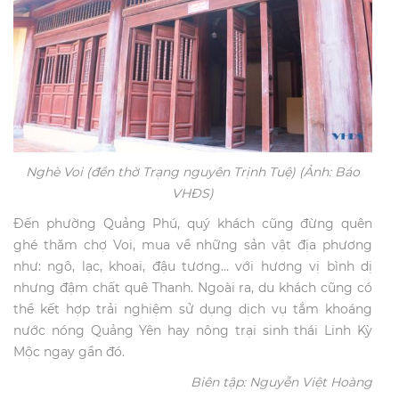
Nghè Voi (đền thờ Trạng nguyên Trịnh Tuệ) (Ảnh: Báo
VHĐS)
Đến phường Quảng Phú, quý khách cũng đừng quên
ghé thăm chợ Voi, mua về những sản vật địa phương
như: ngô, lạc, khoai, đậu tương… với hương vị bình dị
nhưng đậm chất quê Thanh. Ngoài ra, du khách cũng có
thể kết hợp trải nghiệm sử dụng dịch vụ tắm khoáng
nước nóng Quảng Yên hay nông trại sinh thái Linh Kỳ
Mộc ngay gần đó.
Biên tập: Nguyễn Việt Hoàng