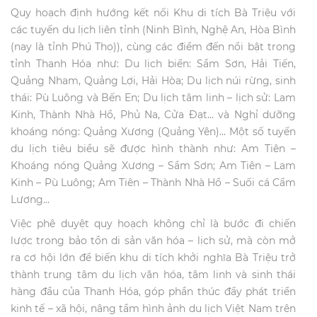
Quy hoạch định hướng kết nối Khu di tích Bà Triệu với
các tuyến du lịch liên tỉnh (Ninh Bình, Nghệ An, Hòa Bình
(nay là tỉnh Phú Thọ)), cùng các điểm đến nổi bật trong
tỉnh Thanh Hóa như: Du lịch biển: Sầm Sơn, Hải Tiến,
Quảng Nham, Quảng Lợi, Hải Hòa; Du lịch núi rừng, sinh
thái: Pù Luông và Bến En; Du lịch tâm linh – lịch sử: Lam
Kinh, Thành Nhà Hồ, Phủ Na, Cửa Đạt… và Nghỉ dưỡng
khoáng nóng: Quảng Xương (Quảng Yên)... Một số tuyến
du lịch tiêu biểu sẽ được hình thành như: Am Tiên –
Khoáng nóng Quảng Xương – Sầm Sơn; Am Tiên – Lam
Kinh – Pù Luông; Am Tiên – Thành Nhà Hồ – Suối cá Cẩm
Lương...
Việc phê duyệt quy hoạch không chỉ là bước đi chiến
lược trong bảo tồn di sản văn hóa – lịch sử, mà còn mở
ra cơ hội lớn để biến khu di tích khởi nghĩa Bà Triệu trở
thành trung tâm du lịch văn hóa, tâm linh và sinh thái
hàng đầu của Thanh Hóa, góp phần thúc đẩy phát triển
kinh tế – xã hội, nâng tầm hình ảnh du lịch Việt Nam trên