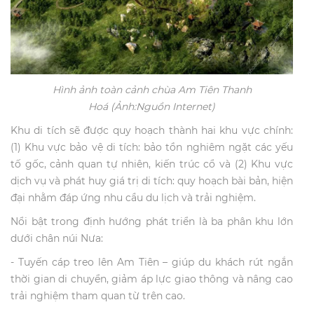
Hình ảnh toàn cảnh chùa Am Tiên Thanh
Hoá
(
Ảnh:
N
guồn Internet)
Khu di tích sẽ được quy hoạch thành hai khu vực chính:
(1) Khu vực bảo vệ di tích: bảo tồn nghiêm ngặt các yếu
tố gốc, cảnh quan tự nhiên, kiến trúc cổ và (2) Khu vực
dịch vụ và phát huy giá trị di tích: quy hoạch bài bản, hiện
đại nhằm đáp ứng nhu cầu du lịch và trải nghiệm.
Nổi bật trong định hướng phát triển là ba phân khu lớn
dưới chân núi Nưa:
- Tuyến cáp treo lên Am Tiên – giúp du khách rút ngắn
thời gian di chuyển, giảm áp lực giao thông và nâng cao
trải nghiệm tham quan từ trên cao.