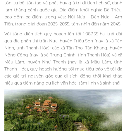
tồn, tu bổ, tôn tạo và phát huy giá trị di tích lịch sử, danh
lam thắng cảnh quốc gia Địa điểm khởi nghĩa Bà Triệu,
bao gồm ba điểm trọng yếu: Núi Nưa – Đền Nưa – Am
Tiên, trong giai đoạn 2025–2035, tầm nhìn đến năm 2045.
Với tổng diện tích quy hoạch lên tới 1.087,55 ha, trải dài
qua địa phận thị trấn Nưa, huyện Triệu Sơn (nay là xã Tân
Ninh, tỉnh Thanh Hóa); các xã Tân Thọ, Tân Khang, huyện
Nông Cống (nay là xã Trung Chính, tỉnh Thanh Hóa) và xã
Mậu Lâm, huyện Như Thanh (nay là xã Mậu Lâm, tỉnh
Thanh Hóa), quy hoạch hướng tới mục tiêu bảo vệ tối đa
các giá trị nguyên gốc của di tích, đồng thời khai thác
hiệu quả tiềm năng du lịch văn hóa, tâm linh và sinh thái.