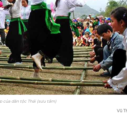
p của dân tộc Thái (sưu tầm)
Vũ T