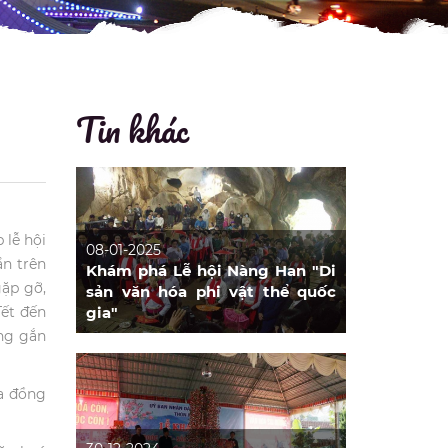
Tin khác
 lễ hội
08-01-2025
ần trên
Khám phá Lễ hội Nàng Han "Di
gặp gỡ,
sản văn hóa phi vật thể quốc
Tết đến
gia"
ờng gắn
ủa đồng