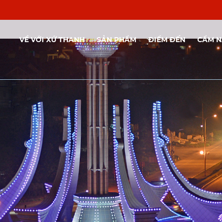
VỀ VỚI XỨ THANH
SẢN PHẨM
ĐIỂM ĐẾN
CẨM 