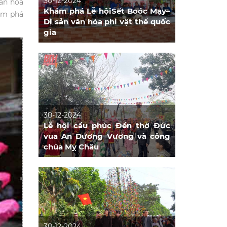
30-12-2024
văn hoá
Khám phá Lễ hộiSết Boóc Mạy–
hám phá
Di sản văn hóa phi vật thể quốc
gia
30-12-2024
Lễ hội cầu phúc Đền thờ Đức
vua An Dương Vương và công
chúa Mỵ Châu
30-12-2024