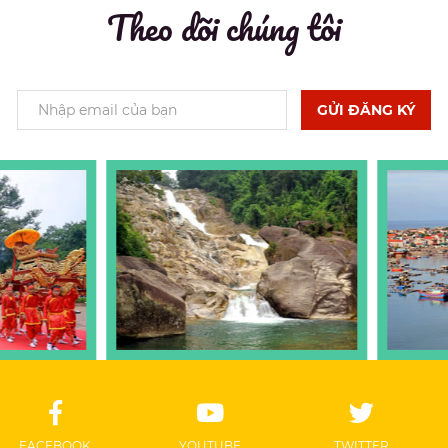
Theo dõi chúng tôi
GỬI ĐĂNG KÝ
FACEBOOK
YOUTUBE
TWITTER