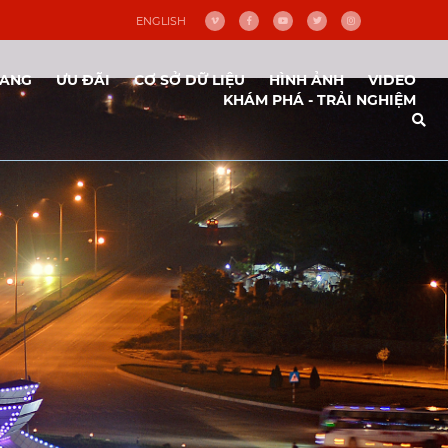
ENGLISH
NANG
ƯU ĐÃI
CƠ SỞ DỮ LIỆU
HÌNH ẢNH
VIDEO
KHÁM PHÁ - TRẢI NGHIỆM