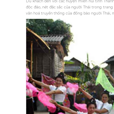
Du khách đến với các huyện miền núi tỉnh Than
độc đáo, nét đặc sắc của người Thái trong tran
văn hoá truyền thống của đồng bào người Thái, 