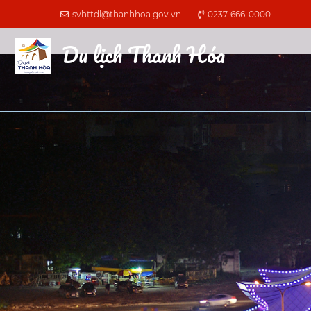
svhttdl@thanhhoa.gov.vn
0237-666-0000
Du lịch Thanh Hóa