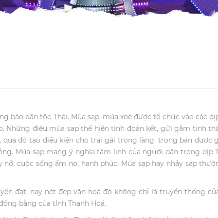
ng bào dân tộc Thái. Múa sạp, múa xoè được tổ chức vào các dịp
o. Những điệu múa sạp thể hiện tình đoàn kết, gửi gắm tinh th
qua đó tạo điều kiện cho trai gái trong làng, trong bản được 
hồng. Múa sạp mang ý nghĩa tâm linh của người dân trong dịp 
y nở, cuộc sống ấm no, hạnh phúc. Múa sạp hay nhảy sạp thư
yền đạt, nay nét đẹp văn hoá đó không chỉ là truyền thống c
 đồng bằng của tỉnh Thanh Hoá.