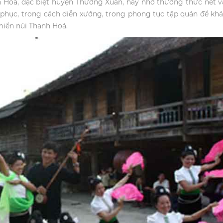
h Hoá, đặc biệt huyện Thường Xuân, hãy nhớ thưởng thức nét 
g phục, trong cách diễn xướng, trong phong tục tập quán để k
miền núi Thanh Hoá.