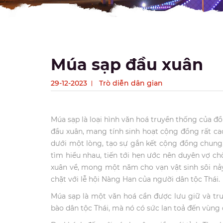
Múa sạp đầu xuân
29-12-2023
Trò diễn dân gian
Múa sạp là loại hình văn hoá truyền thống của đồ
đầu xuân, mang tính sinh hoạt cộng đồng rất ca
dưới một lòng, tạo sự gắn kết cộng đồng chung, 
tìm hiểu nhau, tiến tới hẹn ước nên duyên vợ c
xuân về, mong một năm cho vạn vật sinh sôi nả
chặt với lễ hội Nàng Han của người dân tộc Thái.
Múa sạp là một văn hoá cần được lưu giữ và tru
bào dân tộc Thái, mà nó có sức lan toả đến vùng