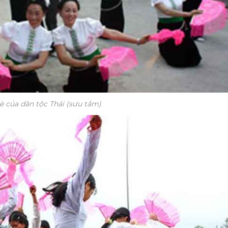
è của dân tộc Thái (sưu tầm)