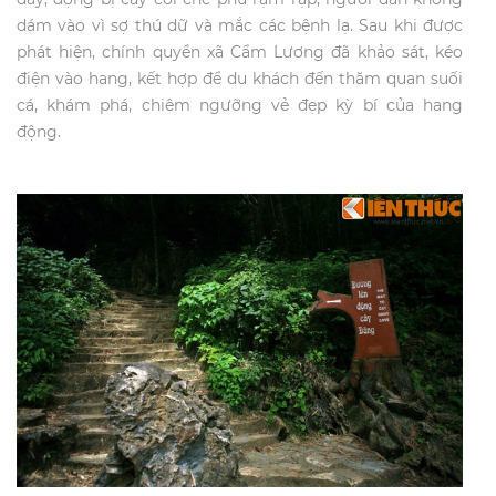
dám vào vì sợ thú dữ và mắc các bệnh lạ. Sau khi được
phát hiện, chính quyền xã Cẩm Lương đã khảo sát, kéo
điện vào hang, kết hợp để du khách đến thăm quan suối
cá, khám phá, chiêm ngưỡng vẻ đẹp kỳ bí của hang
động.