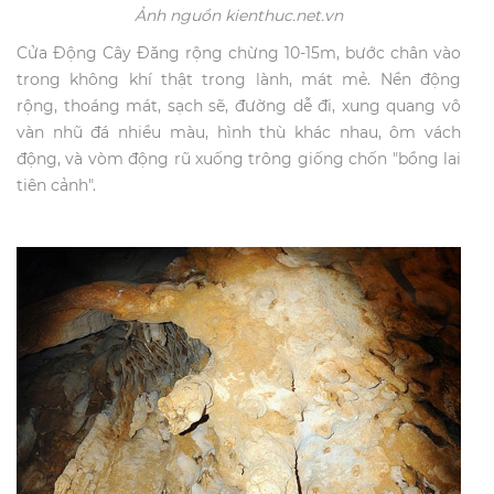
Ảnh nguồn kienthuc.net.vn
Cửa Động Cây Đăng rộng chừng 10-15m, bước chân vào
trong không khí thật trong lành, mát mẻ. Nền động
rộng, thoáng mát, sạch sẽ, đường dễ đi, xung quang vô
vàn nhũ đá nhiều màu, hình thù khác nhau, ôm vách
động, và vòm động rũ xuống trông giống chốn "bồng lai
tiên cảnh".