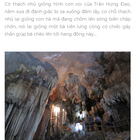
Có thạch nhũ giống hình con voi của Trần Hưng Đạo,
năm xưa đi đánh giặc bị sa xuống đầm lầy, có chỗ thạch
nhũ lại giống con hà mã đang chồm lên sóng biển chập
chờn, nơi lại giống một bà tiên lưng còng có chiếc gậy
thần giúp bà chèo lên tới hang động này…