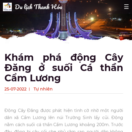
Du lịch Thanh Hóa
☰
Khám phá động Cây
Đăng ở suối Cá thần
Cẩm Lương
25-07-2022
Tự nhiên
Động Cây Đăng được phát hiện tình cờ nhờ một người
dân xã Cẩm Lương lên núi Trường Sinh lấy củi. Động
nằm cách suối cá thần Cẩm Lương khoảng 200m. Trước
đây, động bị cây cối che phủ rậm rạp, người dân không