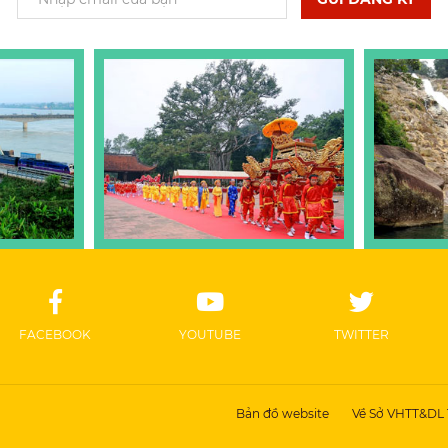
FACEBOOK
YOUTUBE
TWITTER
Bản đồ website
Về Sở VHTT&DL