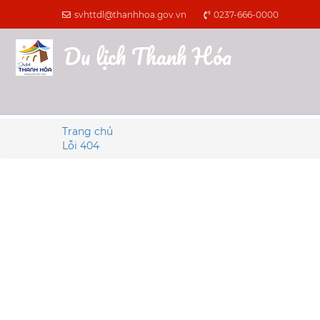
svhttdl@thanhhoa.gov.vn
0237-666-0000
Du lịch Thanh Hóa
Trang chủ
Lỗi 404