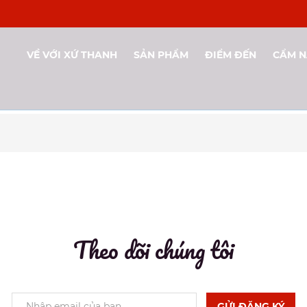
VỀ VỚI XỨ THANH
SẢN PHẨM
ĐIỂM ĐẾN
CẨM 
Theo dõi chúng tôi
GỬI ĐĂNG KÝ