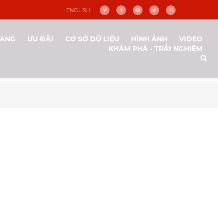
ENGLISH
NANG
ƯU ĐÃI
CƠ SỞ DỮ LIỆU
HÌNH ẢNH
VIDEO
KHÁM PHÁ - TRẢI NGHIỆM