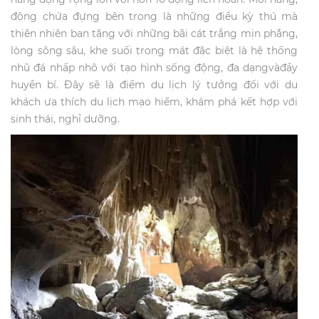
động chứa đựng bên trong là những điều kỳ thú mà
thiên nhiên ban tặng với những bãi cát trắng mịn phẳng,
lòng sông sâu, khe suối trong mát đặc biệt là hệ thống
nhũ đá nhấp nhô với tạo hình sống động, đa dạngvàđầy
huyền bí. Đây sẽ là điểm du lịch lý tưởng đối với du
khách ưa thích du lịch mạo hiểm, khám phá kết hợp với
sinh thái, nghỉ dưỡng.