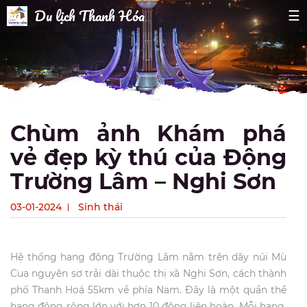
Du lịch Thanh Hóa
☰
Chùm ảnh Khám phá
vẻ đẹp kỳ thú của Động
Trường Lâm – Nghi Sơn
03-01-2024
Sinh thái
Hệ thống hang động Trường Lâm nằm trên dãy núi Mù
Cua nguyên sơ trải dài thuộc thị xã Nghi Sơn, cách thành
phố Thanh Hoá 55km về phía Nam. Đây là một quần thể
hang động rộng lớn với hơn 10 động liên hoàn. Mỗi hang,